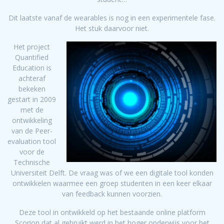
Dit laatste vanaf de wearables is nog in een experimentele fase.
Het stuk daarvoor niet.
Het project
Quantified
Education is
achteraf
bekeken
gestart in 2009
met de
ontwikkeling
van de Peer-
evaluation tool
voor de
Technische
Universiteit Delft. De vraag was of we een digitale tool konden
ontwikkelen waarmee een groep studenten in een keer elkaar
van feedback kunnen voorzien.
Deze tool in ontwikkeld op het bestaande online platform
Scorion dat al gebruikt werd in het hoger onderwijs voor het